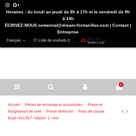
Horaires : du lundi au jeudi de 9h à 17h et le vendredi de 9h
à 14h
ÉCRIVEZ-NOUS comercial@dream-fontanilles.com
|
Contact
|
Entreprise
My car
Français
Liste de souhaits (
)
▾
Select car
0
Accueil
Pièces de rechange et accessoires
Pneus et
élargisseurs de voie
Pneus renforcés
Pneu de course
8x16 / 6x139,7 / déport -1 / noir