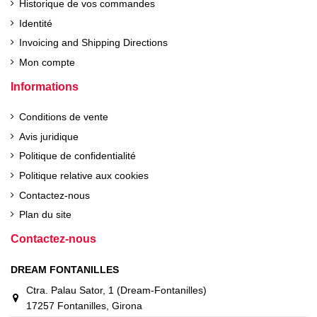
Historique de vos commandes
Identité
Invoicing and Shipping Directions
Mon compte
Informations
Roue noire triangulaire
Jante modulaire noire
Jante manano 7x16 /
(6x15 / 5x139.7 / et+0) -
(7x17 / 6x139.7 / et20) -
6x139,7 / et +30 / noir
Conditions de vente
Goss
Goss
MAN28BK
Avis juridique
35793.1BK
400BK
320,65 €
140,36 €
93,17 €
Politique de confidentialité
265,00 € SANS TVA
116,00 € SANS TVA
77,00 € SANS TVA
Politique relative aux cookies
Ajouter au panier
Contactez-nous
Ajouter au panier
Ajouter au panier
Plan du site
Contactez-nous
DREAM FONTANILLES
Ctra. Palau Sator, 1 (Dream-Fontanilles)
17257 Fontanilles, Girona