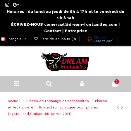
Horaires : du lundi au jeudi de 9h à 17h et le vendredi de
9h à 14h
ÉCRIVEZ-NOUS comercial@dream-fontanilles.com
|
Contact
|
Entreprise
My car
Français
Liste de souhaits (
0
)
▾
Select car
0
Accueil
Pièces de rechange et accessoires
Phares
et feux arrière
Protecteur acrylique pour phares
Toyota Land Cruiser J15 (après 2014)